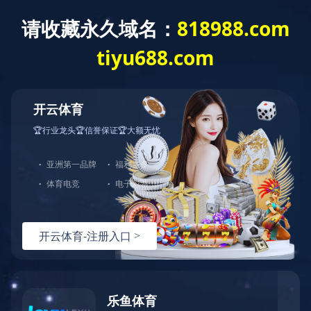
网
角钢法兰生产线
八工位数控角钢法兰生产
数控圆法兰成型，冲孔，焊接一